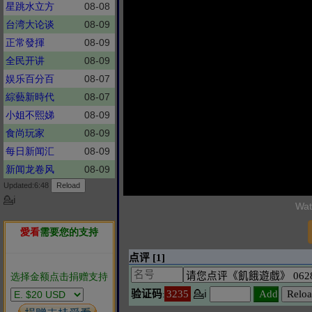
星跳水立方
08-08
台湾大论谈
08-09
正常發揮
08-09
全民开讲
08-09
娱乐百分百
08-07
綜藝新時代
08-07
小姐不熙娣
08-09
食尚玩家
08-09
每日新闻汇
08-09
新闻龙卷风
08-09
Updated:6:48
💁ℹ
Wat
愛看
需要您的支持
选择金额点击捐赠支持