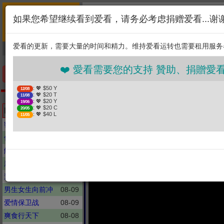
首页
简介
联系
❤️ 愛看需要您的支持 
如果您希望继续看到爱看，请务必考虑捐赠爱看...谢
新闻
综艺
剧集
: 💖 $50 Y
12/08
1. 选择金额
: 💖 $20 T
11/08
爱看的更新，需要大量的时间和精力。维持爱看运转也需要租用服务
捐贈幫助
: 💖 $20 Y
19/06
: 💖 $20 C
20/05
2. 点击捐赠
: 💖 $40 L
11/05
❤️ 愛看需要您的支持 贊助、捐贈愛看 分
手机优先版
: 💖 $50 Y
12/08
: 💖 $20 T
11/08
飢餓遊戲
: 💖 $20 Y
19/06
登上「鍋」與「烤」的華山
: 💖 $20 C
Latest updates
20/05
: 💖 $40 L
11/05
子余 畇二 劉宇珊 林襄 
密室大逃脱
08-09
你好, 星期六
08-07
解码陈文茜
08-08
新聞大白話
08-09
週末大爆卦
08-09
男生女生向前冲
08-09
爱情保卫战
08-09
爽食行天下
08-08