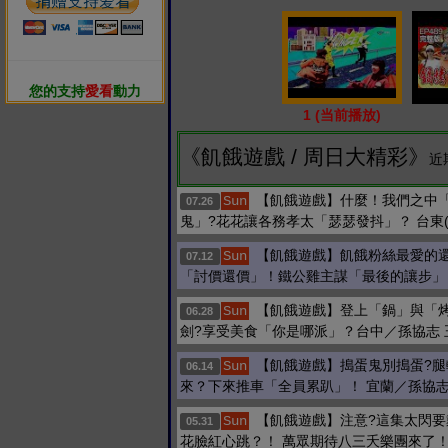
您的支持
愛看
動力
1 (当前播放)
《飢餓遊戲 / 周日大精彩》
近
【飢餓遊戲】什麼！我們之中
Sun
07.26
鬼」?花花讓各務孝太「瑟瑟發抖」？ 台東
【飢餓遊戲】飢餓粉絲最愛的
Sun
07.12
「討價還價」！鐵公雞主謀「最後的讓步」
【飢餓遊戲】登上「鍋」與「
Sun
06.28
劍?享受美食「你是哪派」？台中／孫協志 
【飢餓遊戲】搗蛋鬼別搗蛋?腿
Sun
06.14
來？下來推車「全員累趴」！ 宜蘭／孫協
【飢餓遊戲】注意?這集太閃要
Sun
05.31
花臉紅心跳？！ 萬眾期待八三夭樂團來了