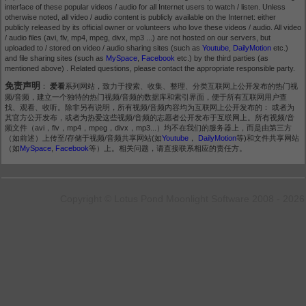
interface of these popular videos / audio for all Internet users to watch / listen. Unless
otherwise noted, all video / audio content is publicly available on the Internet: either
publicly released by its official owner or volunteers who love these videos / audio. All video
/ audio files (avi, flv, mp4, mpeg, divx, mp3 ...) are not hosted on our servers, but
uploaded to / stored on video / audio sharing sites (such as
Youtube
,
DailyMotion
etc.)
and file sharing sites (such as
MySpace
,
Facebook
etc.) by the third parties (as
mentioned above) . Related questions, please contact the appropriate responsible party.
免责声明
：
爱看
系列网站，致力于搜索、收集、整理、分类互联网上公开发布的热门视
频/音频，建立一个独特的热门视频/音频的数据库和索引界面，便于所有互联网用户查
找、观看、收听。除非另有说明，所有视频/音频内容均为互联网上公开发布的： 或者为
其官方公开发布，或者为热爱这些视频/音频的志愿者公开发布于互联网上。所有视频/音
频文件（avi，flv，mp4，mpeg，divx，mp3...）均不在我们的服务器上，而是由第三方
（如前述）上传至/存储于视频/音频共享网站(如
Youtube
，
DailyMotion
等)和文件共享网站
（如
MySpace
,
Facebook
等）上。相关问题，请直接联系相应的责任方。
Copyright © Lotus Pond Moonlight Software 2008 - 2026