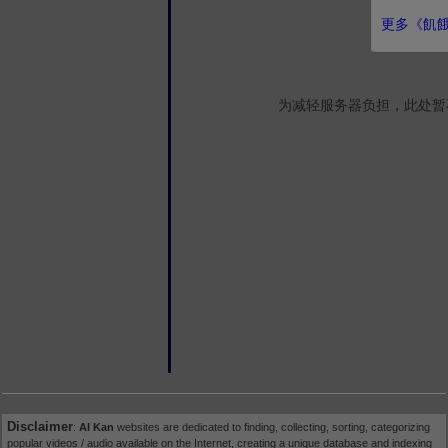
更多《飢餓
为减轻服务器负担，此处暂
Disclaimer
:
AI Kan
websites are dedicated to finding, collecting, sorting, categorizing
popular videos / audio available on the Internet, creating a unique database and indexing