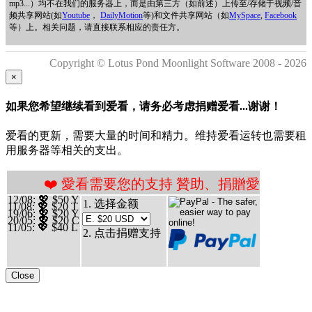
mp3...）均不在我们的服务器上，而是由第三方（如前述）上传至/存储于视频/音
频共享网站(如
Youtube
，
DailyMotion
等)和文件共享网站（如
MySpace
,
Facebook
等）上。相关问题，请直接联系相应的责任方。
Copyright © Lotus Pond Moonlight Software 2008 - 2026
×
如果您希望继续看到爱看，请务必考虑捐赠爱看...谢谢！
爱看的更新，需要大量的时间和精力。维持爱看运转也需要租
用服务器等相关的支出。
 愛看需要您的支持 贊助、捐贈愛看 分享、傳播愛看 ❤
12/08
: 💖 $50 Y
1. 选择金额
11/08
: 💖 $20 T
19/06
: 💖 $20 Y
20/05
: 💖 $20 C
11/05
: 💖 $40 L
2. 点击捐赠支持
Close