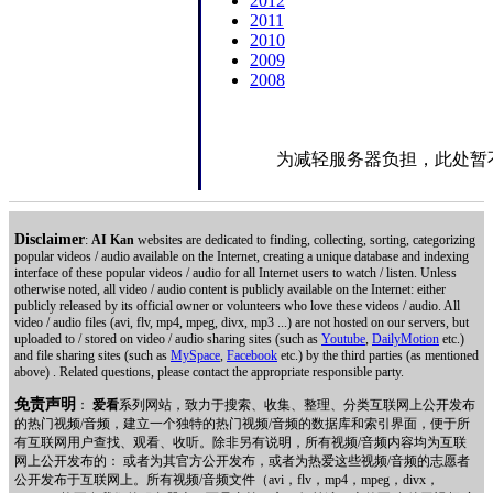
2012
2011
2010
2009
2008
为减轻服务器负担，此处暂
Disclaimer
:
AI Kan
websites are dedicated to finding, collecting, sorting, categorizing
popular videos / audio available on the Internet, creating a unique database and indexing
interface of these popular videos / audio for all Internet users to watch / listen. Unless
otherwise noted, all video / audio content is publicly available on the Internet: either
publicly released by its official owner or volunteers who love these videos / audio. All
video / audio files (avi, flv, mp4, mpeg, divx, mp3 ...) are not hosted on our servers, but
uploaded to / stored on video / audio sharing sites (such as
Youtube
,
DailyMotion
etc.)
and file sharing sites (such as
MySpace
,
Facebook
etc.) by the third parties (as mentioned
above) . Related questions, please contact the appropriate responsible party.
免责声明
：
爱看
系列网站，致力于搜索、收集、整理、分类互联网上公开发布
的热门视频/音频，建立一个独特的热门视频/音频的数据库和索引界面，便于所
有互联网用户查找、观看、收听。除非另有说明，所有视频/音频内容均为互联
网上公开发布的： 或者为其官方公开发布，或者为热爱这些视频/音频的志愿者
公开发布于互联网上。所有视频/音频文件（avi，flv，mp4，mpeg，divx，