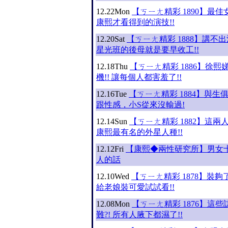
12.22
Mon
【ㄎㄧㄤ精彩 1890】最佳女
康熙才看得到的演技!!
12.20
Sat
【ㄎㄧㄤ精彩 1888】講不出
星光班的後母就是要早收工!!
12.18
Thu
【ㄎㄧㄤ精彩 1886】徐熙
機!! 讓每個人都害羞了!!
12.16
Tue
【ㄎㄧㄤ精彩 1884】與生
跟性感，小S從來沒輸過!
12.14
Sun
【ㄎㄧㄤ精彩 1882】這兩人
康熙最有名的外星人種!!
12.12
Fri
【康熙◆兩性研究所】男女
人的話
12.10
Wed
【ㄎㄧㄤ精彩 1878】裝夠了
給老娘裝可愛試試看!!
12.08
Mon
【ㄎㄧㄤ精彩 1876】這
難?! 所有人腋下都濕了!!