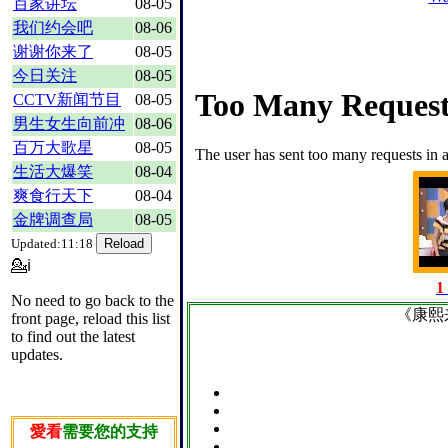
百家讲坛
08-05
我们约会吧
08-06
谢谢你来了
08-05
今日关注
08-05
CCTV新闻节目
08-05
男生女生向前冲
08-06
百万大歌星
08-05
生活大爆笑
08-04
爽食行天下
08-04
金牌调查局
08-05
Updated:11:18
💁ℹ
1
No need to go back to the
《康熙
front page, reload this list
to find out the latest
updates.
愛看
需要您的支持