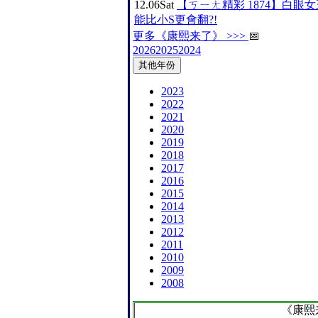
12.06
Sat
【ㄎㄧㄤ精彩 1874】白眼女
能比小S更會翻?!
更多《康熙来了》 >>>
📅
2026
2025
2024
其他年份
2023
2022
2021
2020
2019
2018
2017
2016
2015
2014
2013
2012
2011
2010
2009
2008
《康熙