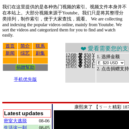
我们在这里提供的是各种热门视频的索引。视频文件本身并不
在本站上。大部分视频来源于Youtube。我们只是将其整理分
类排列，制作索引，便于大家查找，观看。 We are collecting
and indexing the popular videos online, mainly from Youtube. We
sort the videos and categorized them for you to find and watch
easily.
首页
简介
联系
❤️ 愛看需要您的支持 贊助、捐
新闻
综艺
剧集
12/08
: 💖 $50 Y
1. 选择金额
11/08
: 💖 $20 T
19/06
: 💖 $20 Y
20/05
: 💖 $20 C
11/05
: 💖 $40 L
捐贈幫助
2. 点击捐赠支持
手机优先版
康熙来了
【ㄎㄧㄤ精彩 187
Latest updates
密室大逃脱
08-06
生活这一刻
08-05