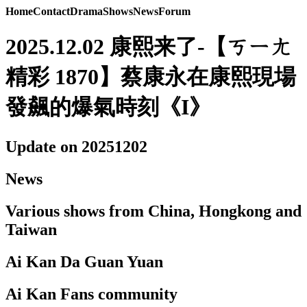
Home
Contact
Drama
Shows
News
Forum
2025.12.02 康熙来了-【ㄎㄧㄤ
精彩 1870】蔡康永在康熙現場
發飆的爆氣時刻《I》
Update on 20251202
News
Various shows from China, Hongkong and
Taiwan
Ai Kan Da Guan Yuan
Ai Kan Fans community