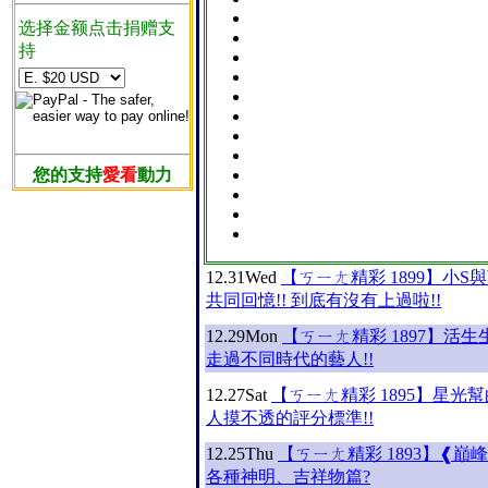
选择金额点击捐赠支
持
您的支持
愛看
動力
12.31
Wed
【ㄎㄧㄤ精彩 1899】小S
共同回憶!! 到底有沒有上過啦!!
12.29
Mon
【ㄎㄧㄤ精彩 1897】活生
走過不同時代的藝人!!
12.27
Sat
【ㄎㄧㄤ精彩 1895】星光幫
人摸不透的評分標準!!
12.25
Thu
【ㄎㄧㄤ精彩 1893】❰巔峰
各種神明、吉祥物篇?