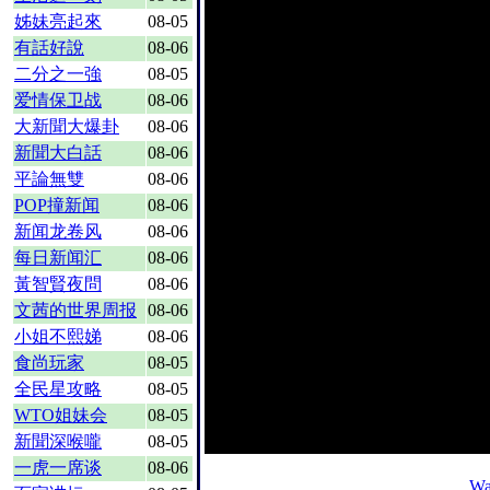
姊妹亮起來
08-05
有話好說
08-06
二分之一強
08-05
爱情保卫战
08-06
大新聞大爆卦
08-06
新聞大白話
08-06
平論無雙
08-06
POP撞新闻
08-06
新闻龙卷风
08-06
每日新闻汇
08-06
黃智賢夜問
08-06
文茜的世界周报
08-06
小姐不熙娣
08-06
食尚玩家
08-05
全民星攻略
08-05
WTO姐妹会
08-05
新聞深喉嚨
08-05
一虎一席谈
08-06
Wa