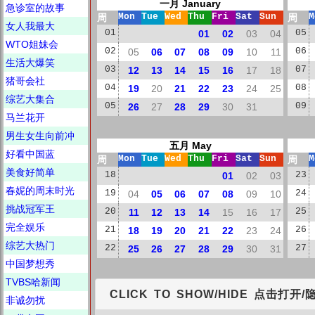
一月 January
急诊室的故事
周
Mon
Tue
Wed
Thu
Fri
Sat
Sun
周
M
女人我最大
01
01
02
03
04
05
WTO姐妹会
02
05
06
07
08
09
10
11
06
生活大爆笑
03
12
13
14
15
16
17
18
07
猪哥会社
04
19
20
21
22
23
24
25
08
综艺大集合
05
26
27
28
29
30
31
09
马兰花开
男生女生向前冲
五月 May
好看中国蓝
周
Mon
Tue
Wed
Thu
Fri
Sat
Sun
周
M
美食好简单
18
01
02
03
23
春妮的周末时光
19
04
05
06
07
08
09
10
24
挑战冠军王
20
11
12
13
14
15
16
17
25
完全娱乐
21
18
19
20
21
22
23
24
26
综艺大热门
22
25
26
27
28
29
30
31
27
中国梦想秀
TVBS哈新闻
CLICK TO SHOW/HIDE 点击打开/
非诚勿扰