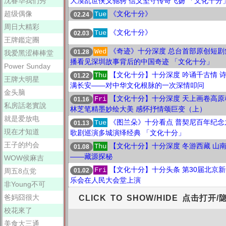
沈春华我们秀
大漠乱世侠义驰骋 信义坚守传奇飞扬 「文化十分
超级偶像
《文化十分》
Tue
02.24
周日大精彩
《文化十分》
Tue
02.03
王牌鑑定團
《奇迹》十分深度 总台首部原创短剧
Wed
01.28
我爱黑涩棒棒堂
播看见深圳故事背后的中国奇迹 「文化十分」
Power Sunday
【文化十分】十分深度 吟诵千古情 
Thu
01.22
王牌大明星
满长安——对中华文化根脉的一次深情叩问
金头脑
【文化十分】十分深度 天上画卷高原
Fri
01.16
私房話老實說
林芝笔精墨妙绘大美 感怀抒情颂巨变（上）
就是爱放电
《图兰朵》十分看点 普契尼百年纪念
Tue
01.13
現在才知道
歌剧巡演多城演绎经典 「文化十分」
王子的约会
【文化十分】十分深度 冬游西藏 山
Thu
01.08
——藏源探秘
WOW侯麻吉
【文化十分】十分头条 第30届北京
Fri
01.02
周五8点党
乐会在人民大会堂上演
非Young不可
爸妈囧很大
CLICK TO SHOW/HIDE 点击打开/
校花來了
美食大三通