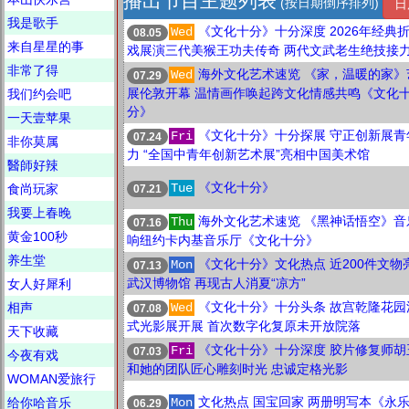
播出节目主题列表
(按日期倒序排列)
日
我是歌手
《文化十分》十分深度 2026年经典
Wed
08.05
来自星星的事
戏展演三代美猴王功夫传奇 两代文武老生绝技接
非常了得
海外文化艺术速览 《家，温暖的家》
Wed
07.29
展伦敦开幕 温情画作唤起跨文化情感共鸣《文化
我们约会吧
分》
一天壹苹果
《文化十分》十分探展 守正创新展青
Fri
07.24
非你莫属
力 “全国中青年创新艺术展”亮相中国美术馆
醫師好辣
《文化十分》
Tue
食尚玩家
07.21
我要上春晚
海外文化艺术速览 《黑神话悟空》音
Thu
07.16
黄金100秒
响纽约卡内基音乐厅《文化十分》
养生堂
《文化十分》文化热点 近200件文物
Mon
07.13
武汉博物馆 再现古人消夏“凉方”
女人好犀利
《文化十分》十分头条 故宫乾隆花园
相声
Wed
07.08
式光影展开展 首次数字化复原未开放院落
天下收藏
《文化十分》十分深度 胶片修复师胡
Fri
07.03
今夜有戏
和她的团队匠心雕刻时光 忠诚定格光影
WOMAN爱旅行
文化热点 国宝回家 两册明写本《永
给你哈音乐
Mon
06.29