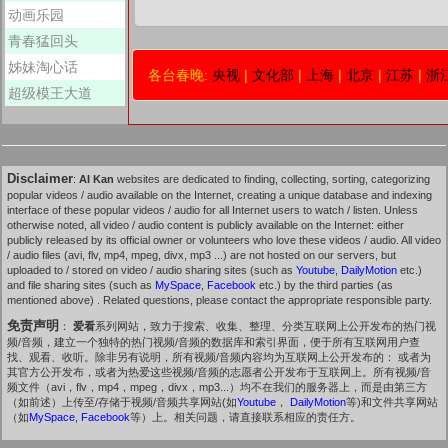
动画乐园
青春猛回头
姊妹淘心话
各台春晚:
央视
|
文化部
|
上海
|
北京
|
江苏
|
浙
超级模王大道
Disclaimer
:
AI Kan
websites are dedicated to finding, collecting, sorting, categorizing
popular videos / audio available on the Internet, creating a unique database and indexing
interface of these popular videos / audio for all Internet users to watch / listen. Unless
otherwise noted, all video / audio content is publicly available on the Internet: either
publicly released by its official owner or volunteers who love these videos / audio. All video
/ audio files (avi, flv, mp4, mpeg, divx, mp3 ...) are not hosted on our servers, but
uploaded to / stored on video / audio sharing sites (such as
Youtube
,
DailyMotion
etc.)
and file sharing sites (such as
MySpace
,
Facebook
etc.) by the third parties (as
mentioned above) . Related questions, please contact the appropriate responsible party.
免责声明
：
爱看
系列网站，致力于搜索、收集、整理、分类互联网上公开发布的热门视
频/音频，建立一个独特的热门视频/音频的数据库和索引界面，便于所有互联网用户查
找、观看、收听。除非另有说明，所有视频/音频内容均为互联网上公开发布的： 或者为
其官方公开发布，或者为热爱这些视频/音频的志愿者公开发布于互联网上。所有视频/音
频文件（avi，flv，mp4，mpeg，divx，mp3...）均不在我们的服务器上，而是由第三方
（如前述）上传至/存储于视频/音频共享网站(如
Youtube
，
DailyMotion
等)和文件共享网站
（如
MySpace
,
Facebook
等）上。相关问题，请直接联系相应的责任方。