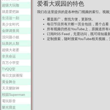
爱看大观园的特色
超级大玩咖
就是爱把妹
我们在这里提供的是各种热门视频的索引。视频文
生活这一刻
覆盖面广，查找方便，更新快。
每日节目所有片断一页全包括，逐个点看
美少女时代
所有视频仍然在YouTube上，原频道所
金牌调查局
订阅RSS Feed，无需访问，既可得知
没问题小姐
定制搜索，随时搜索YouTube相关视频，无
玩美的人類
超级大老婆
非关命运
百万小学堂
TVQQ堂
每日文娱播报
黄金舞台
天天樂財神
校园Superman
電玩影音
樂光寶盒