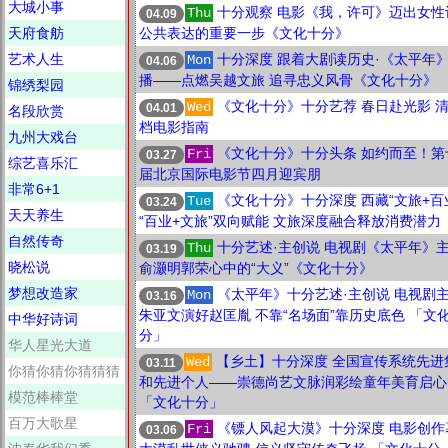
大城小事
十分观察 电影《我，许可》迈出女性
Thu
04.09
天府食舫
公共表达的重要一步《文化十分》
艺术人生
十分深度 跟着大剧读历史·《太平年
Mon
04.06
播——点燃吴越文旅 追寻忠义风骨《文化十分》
锦绣梨园
《文化十分》十分艺荐 春日赴光影 
Wed
04.01
名段欣赏
档电影指南
九州大戏台
《文化十分》十分头条 如约而至！第
Fri
03.27
综艺喜乐汇
届北京国际电影节四月迎宾朋
非常6+1
《文化十分》十分深度 西藏“文旅+百
Tue
03.24
天天养生
“百业+文旅”双向赋能 文旅深度融合释放消费潜力
自然传奇
十分艺述·主创说 电视剧《太平年》
Thu
03.19
晓松说
俞灏明郭荣心中的“大义”《文化十分》
梦想改造家
《太平年》十分艺述·主创说 电视剧
Mon
03.16
朱亚文演好赵匡胤 不靠“名场面”靠历史底色 「文
中华好诗词
分」
华人星光大道
【乡土】十分深度 全国宣传系统先进
Wed
03.11
你猜你猜你猜猜猜
和先进个人——崇德尚艺文脉润彩绘童年美育启心
模范棒棒堂
「文化十分」
百万大歌星
《镖人风起大漠》十分深度 电影创作
Fri
03.06