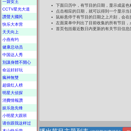
一袋女王
下面日历中，有节目的日期，显示成蓝色
CCTV星光大道
点击相应的日期，就可以得到一个显示当
讚聲大國民
鼠标悬停于有节目的日期之上片刻，会在
左面菜单中列出了目前收集的所有节目，
快乐大本营
首页包括最近数日内更新的有关节目信息
天天向上
小燕有约
健康总动员
中国达人秀
別讓身體不開心
命运好好玩
瘋神無雙
超级红人榜
明星大侦探
消費情報讚
娱乐急先锋
小明星大跟班
请你跟我这样过
本山快乐营