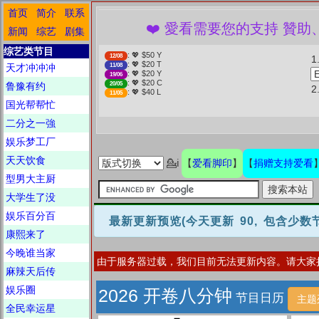
首页
简介
联系
❤️ 愛看需要您的支持 贊助、捐贈愛看
新闻
综艺
剧集
综艺类节目
: 💖 $50 Y
12/08
1
: 💖 $20 T
天才冲冲冲
11/08
: 💖 $20 Y
19/06
: 💖 $20 C
鲁豫有约
20/05
: 💖 $40 L
11/05
国光帮帮忙
二分之一強
娱乐梦工厂
天天饮食
爱看脚印
捐赠支持爱看
💁ℹ
【
】
【
型男大主厨
大学生了没
娱乐百分百
最新更新预览
(今天更新 90, 包含少
康熙来了
今晚谁当家
由于服务器过载，我们目前无法更新内容。请大家
麻辣天后传
娱乐圈
2026 开卷八分钟
节目日历
主题
全民幸运星