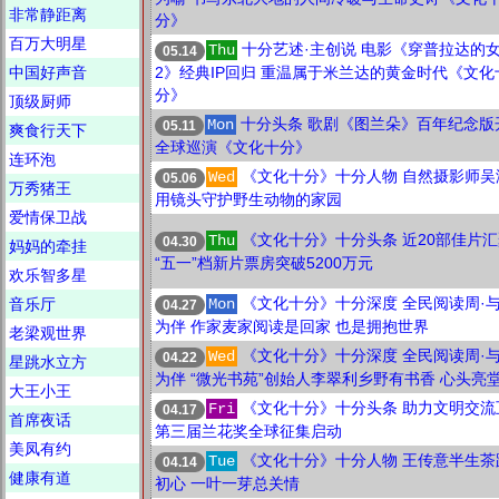
非常静距离
分》
百万大明星
十分艺述·主创说 电影《穿普拉达的
Thu
05.14
中国好声音
2》经典IP回归 重温属于米兰达的黄金时代《文化
分》
顶级厨师
十分头条 歌剧《图兰朵》百年纪念版
Mon
05.11
爽食行天下
全球巡演《文化十分》
连环泡
《文化十分》十分人物 自然摄影师吴
Wed
05.06
万秀猪王
用镜头守护野生动物的家园
爱情保卫战
《文化十分》十分头条 近20部佳片
Thu
04.30
妈妈的牵挂
“五一”档新片票房突破5200万元
欢乐智多星
《文化十分》十分深度 全民阅读周·
音乐厅
Mon
04.27
为伴 作家麦家阅读是回家 也是拥抱世界
老梁观世界
《文化十分》十分深度 全民阅读周·
Wed
04.22
星跳水立方
为伴 “微光书苑”创始人李翠利乡野有书香 心头亮
大王小王
《文化十分》十分头条 助力文明交流
Fri
04.17
首席夜话
第三届兰花奖全球征集启动
美凤有约
《文化十分》十分人物 王传意半生茶
Tue
04.14
健康有道
初心 一叶一芽总关情