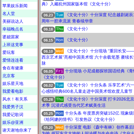
典》入藏杭州国家版本馆《文化十分》
苹果娱乐新闻
名人堂
《文化十分》十分深度 纪念越剧诞辰1
Tue
06.23
周年一腔承流派 青春续华章
美丽说达人
《文化十分》
幸福晚点名
Thu
06.18
婆媳當家
《文化十分》
Mon
06.15
上班这党事
《文化十分》十分现场 “重回长安—
Wed
06.10
爱玩客
西京艺术展”亮相中国美术馆 六十余载笔墨 赓续
爱情连连看
脉
食在有健康
十分现场 小尼成都探班国话经典《青
Fri
06.05
北京客
《文化十分》
娱乐星天地
《文化十分》十分头条 乐享艺术“六一
Tue
06.02
我爱看电影
心感悟经典600名儿童走进中国美术馆欢度儿童节
风水！有关系
《文化十分》十分深度 打卡2026北
Thu
05.28
术季 沉浸式感受当代艺术赋美生活
我爱男子汉
十分头条 年度票房突破152亿 现象
Mon
05.25
我爱记歌词
《给阿嬷的情书》引发热议《文化十分》
娱乐@亚洲
十分深度 电影《森中有林》创作幕后
Wed
05.20
谢天谢地你来了
为喻 书写东北大地的人间冷暖与生命史诗《文化