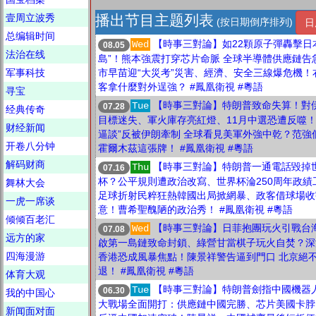
壹周立波秀
播出节目主题列表
(按日期倒序排列)
日
总编辑时间
【時事三對論】如22顆原子彈轟擊日
Wed
08.05
法治在线
島”！熊本強震打穿芯片命脈 全球半導體供應鏈告
军事科技
市早苗迎“大災考”災害、經濟、安全三線爆危機！
客拿什麼對外逞強？ #鳳凰衛視 #粵語
寻宝
【時事三對論】特朗普致命失算！對
Tue
07.28
经典传奇
目標迷失、軍火庫存亮紅燈、11月中選恐遭反噬！
财经新闻
逼談”反被伊朗牽制 全球看見美軍外強中乾？范強
开卷八分钟
霍爾木茲這張牌！ #鳳凰衛視 #粵語
解码财商
【時事三對論】特朗普一通電話毀掉
Thu
07.16
杯？公平規則遭政治改寫、世界杯淪250周年政績
舞林大会
足球折射民粹狂熱韓國出局掀網暴、政客借球場收
一虎一席谈
意！曹希聖醜陋的政治秀！ #鳳凰衛視 #粵語
倾倾百老汇
【時事三對論】日菲抱團玩火引戰台
Wed
07.08
远方的家
啟第一島鏈致命封鎖、綠營甘當棋子玩火自焚？深
四海漫游
香港恐成風暴焦點！陳景祥警告逼到門口 北京絕
退！ #鳳凰衛視 #粵語
体育大观
【時事三對論】特朗普劍指中國機器
Tue
06.30
我的中国心
大戰場全面開打：供應鏈中國完勝、芯片美國卡脖
新闻面对面