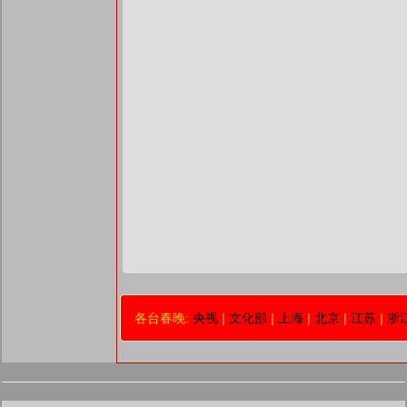
各台春晚:
央视
|
文化部
|
上海
|
北京
|
江苏
|
浙