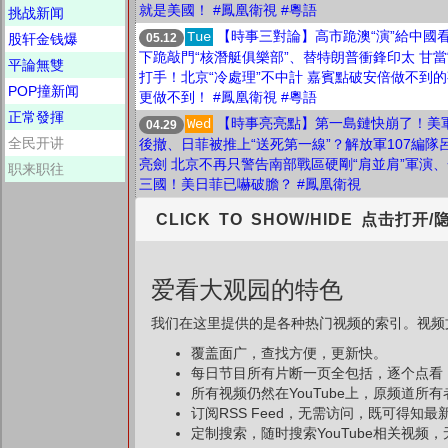
就是美國！ #鳳凰衛視 #粵語
挑战新闻
【時事三對論】高市跪澳“演”給中國
Tue
05.12
股轩金钱爆
下跪敲門“核潛艇俱樂部”、替特朗普衝鋒印太 甘當“
平論無雙
打手！北京“冷處理”不中計 嘉賓點破安倍做不到的
POP撞新闻
更做不到！ #鳳凰衛視 #粵語
正常發揮
【時事亮亮點】第一島鏈快崩了！美
Wed
04.29
全民开讲
後撤、日菲被推上“送死第一線”？解放軍107編隊
亮劍 北京不再只警告南部戰區硬剛“肩並肩”軍演
职来职往
三國！美日菲已嚇破膽？ #鳳凰衛視
CLICK TO SHOW/HIDE 点击打开/
爱看大观园的特色
我们在这里提供的是各种热门视频的索引。视频文
覆盖面广，查找方便，更新快。
每日节目所有片断一页全包括，逐个点看
所有视频仍然在YouTube上，原频道所
订阅RSS Feed，无需访问，既可得知
定制搜索，随时搜索YouTube相关视频，无