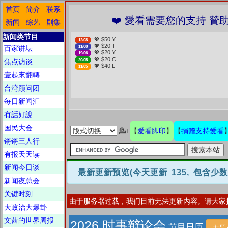
首页
简介
联系
❤️ 愛看需要您的支持 贊助、捐贈愛看 分
新闻
综艺
剧集
新闻类节目
: 💖 $50 Y
12/08
: 💖 $20 T
百家讲坛
11/08
: 💖 $20 Y
19/06
: 💖 $20 C
焦点访谈
20/05
: 💖 $40 L
11/05
壹起來翻轉
台湾顾问团
每日新闻汇
有話好說
国民大会
爱看脚印
捐赠支持爱看
💁ℹ
【
】
【
锵锵三人行
有报天天读
新闻今日谈
最新更新预览
(今天更新 135, 包含少
新闻夜总会
关键时刻
由于服务器过载，我们目前无法更新内容。请大家
大政治大爆卦
文茜的世界周报
2026 时事辩论会
节目日历
主题