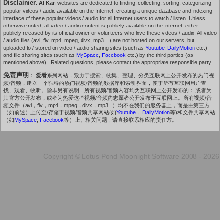
Disclaimer
:
AI Kan
websites are dedicated to finding, collecting, sorting, categorizing
popular videos / audio available on the Internet, creating a unique database and indexing
interface of these popular videos / audio for all Internet users to watch / listen. Unless
otherwise noted, all video / audio content is publicly available on the Internet: either
publicly released by its official owner or volunteers who love these videos / audio. All video
/ audio files (avi, flv, mp4, mpeg, divx, mp3 ...) are not hosted on our servers, but
uploaded to / stored on video / audio sharing sites (such as
Youtube
,
DailyMotion
etc.)
and file sharing sites (such as
MySpace
,
Facebook
etc.) by the third parties (as
mentioned above) . Related questions, please contact the appropriate responsible party.
免责声明
：
爱看
系列网站，致力于搜索、收集、整理、分类互联网上公开发布的热门视
频/音频，建立一个独特的热门视频/音频的数据库和索引界面，便于所有互联网用户查
找、观看、收听。除非另有说明，所有视频/音频内容均为互联网上公开发布的： 或者为
其官方公开发布，或者为热爱这些视频/音频的志愿者公开发布于互联网上。所有视频/音
频文件（avi，flv，mp4，mpeg，divx，mp3...）均不在我们的服务器上，而是由第三方
（如前述）上传至/存储于视频/音频共享网站(如
Youtube
，
DailyMotion
等)和文件共享网站
（如
MySpace
,
Facebook
等）上。相关问题，请直接联系相应的责任方。
Copyright © Lotus Pond Moonlight Software 2008 - 2026