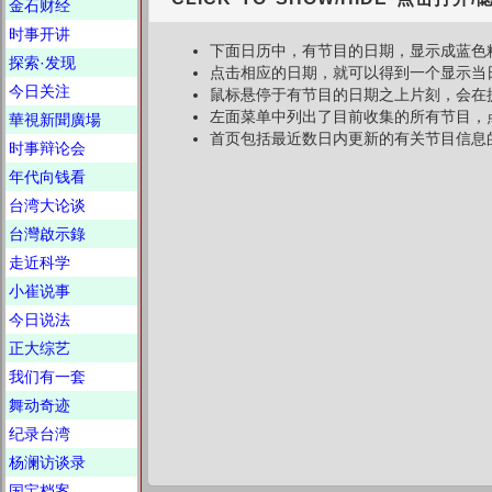
金石财经
时事开讲
下面日历中，有节目的日期，显示成蓝色
探索·发现
点击相应的日期，就可以得到一个显示当
今日关注
鼠标悬停于有节目的日期之上片刻，会在
左面菜单中列出了目前收集的所有节目，
華視新聞廣場
首页包括最近数日内更新的有关节目信息
时事辩论会
年代向钱看
台湾大论谈
台灣啟示錄
走近科学
小崔说事
今日说法
正大综艺
我们有一套
舞动奇迹
纪录台湾
杨澜访谈录
国宝档案