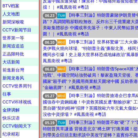
反逼中國加速突破！陳景祥：中國補齊最後短板便
BTV档案
擋！｜ #鳳凰衛視 #粵語
人文地图
【時事三對論】特朗普豪賭伊朗竟替中
Tue
06.23
路”？高調開戰卻顆粒無收、反炸出三千億重建大
新聞深喉嚨
美歐集體卻步 中國或率先落子：中東人民幣結算
CCTV新闻节目
圍！｜ #鳳凰衛視 #粵語
世界第一等
【時事三對論】世界杯驚爆“三大火藥
Wed
06.10
新闻追追追
美伊戰火燒向球場、“特朗普主義”撕裂北美、移民
正晶限時批
機同步引爆！史上最大世界杯恐成地緣政治“風暴眼”
鳳凰衛視 #粵語
大话新闻
【時事三對論】特朗普借SpaceX掀“
Wed
06.03
前進新台灣
地戰”、中國空間站強勢破局！黎家盈飛天背後、
新闻龙卷风
國家“殺手鐧”？美國用商業航天圍堵中國 反助香
CCTV世界周刊
“金融底牌”！ #鳳凰衛視 #粵語
往事
【時事三對論】特朗普搶港企巴拿馬碼
Wed
05.27
CCTV环球视线
國強吞中資鋼鐵廠！中資救英國反遭“翻臉抄家” 
票自砸“契約精神”招牌？英國脫歐六年元氣大傷如
金牌调解
沒收中資撐場？ #鳳凰衛視 #粵語
快乐汉语
【時事三對論】特朗普不敢“硬”了？“
Tue
05.19
CCTV朝闻天下
特朗普異常謙遜 背後是北京“稀土牌”打痛美國！
纪录精彩
到帶美企巨頭主動求談中美攻守逆轉？嘉賓你不跪