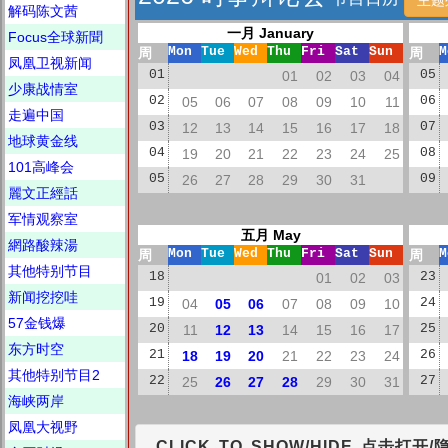
解码陈文茜
一月 January
Focus全球新聞
周
Mon
Tue
Wed
Thu
Fri
Sat
Sun
周
M
凤凰卫视新闻
01
01
02
03
04
05
少康战情室
02
05
06
07
08
09
10
11
06
走遍中国
03
12
13
14
15
16
17
18
07
地球黄金线
04
19
20
21
22
23
24
25
08
101高峰会
05
26
27
28
29
30
31
09
麗文正經話
军情观察室
五月 May
網路酸辣湯
周
Mon
Tue
Wed
Thu
Fri
Sat
Sun
周
M
其他特别节目
18
01
02
03
23
新闻挖挖哇
19
04
05
06
07
08
09
10
24
57金钱爆
20
11
12
13
14
15
16
17
25
东方时空
21
18
19
20
21
22
23
24
26
其他特别节目2
22
25
26
27
28
29
30
31
27
海峡两岸
凤凰大视野
CLICK TO SHOW/HIDE 点击打开/